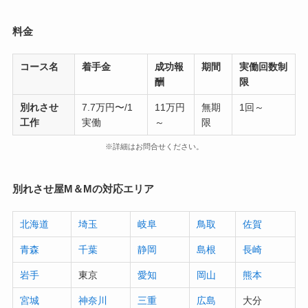
料金
コース名
着手金
成功報
期間
実働回数制
酬
限
別れさせ
7.7万円〜/1
11万円
無期
1回～
工作
実働
～
限
※詳細はお問合せください。
別れさせ屋M＆Mの対応エリア
北海道
埼玉
岐阜
鳥取
佐賀
青森
千葉
静岡
島根
長崎
岩手
東京
愛知
岡山
熊本
宮城
神奈川
三重
広島
大分