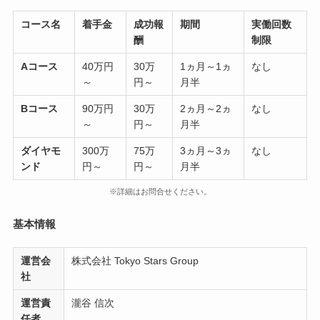
コース名
着手金
成功報
期間
実働回数
酬
制限
Aコース
40万円
30万
1ヵ月～1ヵ
なし
～
円～
月半
Bコース
90万円
30万
2ヵ月～2ヵ
なし
～
円～
月半
ダイヤモ
300万
75万
3ヵ月～3ヵ
なし
ンド
円～
円～
月半
※詳細はお問合せください。
基本情報
運営会
株式会社 Tokyo Stars Group
社
運営責
瀧谷 信次
任者