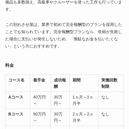
備品も多数揃え、高級車やクルーザーを使った工作も行っていま
す。
この別れさせ屋は、業界で初めて完全報酬型のプランを採用した
ことでも知られています。完全報酬型プランなら、依頼が失敗し
た場合に支払いが発生しないため、「無駄なお金を払いたくな
い」という方におすすめです。
料金
コース名
着手金
成功報
期間
実働回数
酬
制限
Aコース
40万円
30万
1ヵ月～1ヵ
なし
～
円～
月半
Bコース
90万円
30万
2ヵ月～2ヵ
なし
～
円～
月半