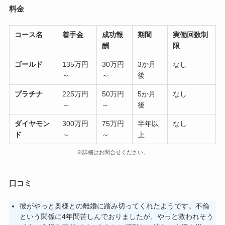
料金
コース名
着手金
成功報
期間
実働回数制
酬
限
ゴールド
135万円
30万円
3か月
なし
～
～
後
プラチナ
225万円
50万円
5か月
なし
～
～
後
ダイヤモン
300万円
75万円
半年以
なし
ド
～
～
上
※詳細はお問合せください。
口コミ
彼がやっと奥様との離婚に踏み切ってくれたようです。不倫
という関係に4年間苦しんでおりましたが、やっと救われそう